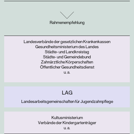
Rahmenempfehlung
Landesverbände der gesetzlichen Krankenkassen
Gesundheitsministerium des Landes
Städte- und Landkreistag
Städte- und Gemeindebund
Zahnärztliche Körperschaften
Öffentlicher Gesundheitsdienst
u. a.
LAG
Landesarbeitsgemeinschaften für Jugendzahnpflege
Kultusministerium
Verbände der Kindergartenträger
u. a.