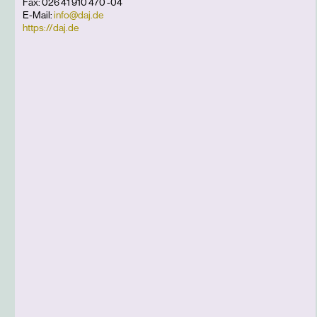
Fax: 026 41 910 470 -04
E-Mail:
info@daj.de
https://daj.de