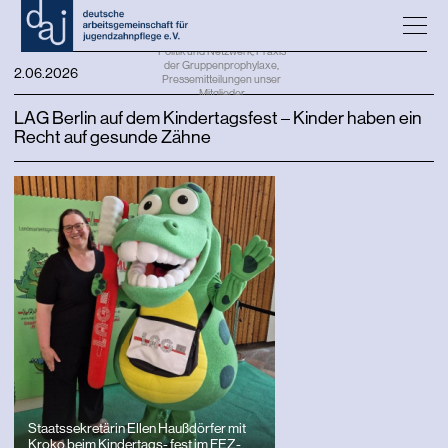
Politik und Netzwerk
,
Praxis
der Gruppenprophylaxe
,
2.06.2026
Pressemitteilungen unser
Mitglieder
LAG Berlin auf dem Kindertagsfest – Kinder haben ein
Recht auf gesunde Zähne
Staatssekretärin Ellen Haußdörfer mit
Kroko beim Kindertags- fest im FEZ-