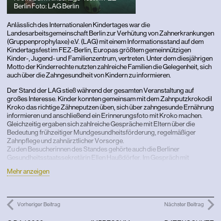
Berlin Foto: LAG Berlin
Anlässlich des Internationalen Kindertages war die
Landesarbeitsgemeinschaft Berlin zur Verhütung von Zahnerkrankungen
(Gruppenprophylaxe) e.V. (LAG) mit einem Informationsstand auf dem
Kindertagsfest im FEZ-Berlin, Europas größtem gemeinnützigen
Kinder-, Jugend- und Familienzentrum, vertreten. Unter dem diesjährigen
Motto der Kinderrechte nutzten zahlreiche Familien die Gelegenheit, sich
auch über die Zahngesundheit von Kindern zu informieren.
Der Stand der LAG stieß während der gesamten Veranstaltung auf
großes Interesse. Kinder konnten gemeinsam mit dem Zahnputzkrokodil
Kroko das richtige Zähneputzen üben, sich über zahngesunde Ernährung
informieren und anschließend ein Erinnerungsfoto mit Kroko machen.
Gleichzeitig ergaben sich zahlreiche Gespräche mit Eltern über die
Bedeutung frühzeitiger Mundgesundheitsförderung, regelmäßiger
Zahnpflege und zahnärztlicher Vorsorge.
Zu den Besucherinnen des Standes gehörte auch die Berliner
Gesundheitsstaatssekretärin Ellen Haußdörfer. Im Gespräch mit
Mitarbeiterinnen der LAG informierte sie sich über die praktische Arbeit
Mehr anzeigen
der Gruppenprophylaxe sowie über aktuelle Herausforderungen und
Chancen der Mundgesundheitsförderung bei Kindern.
„Kinderrechte bedeuten auch Gesundheitsrechte. Jedes Kind hat das
Recht auf die bestmöglichen Chancen für ein gesundes Aufwachsen.
Vorheriger Beitrag
Nächster Beitrag
Dazu gehört selbstverständlich auch die Zahnund Mundgesundheit“,
erklärt Andreas Dietze, Geschäftsführer der LAG. „Gerade deshalb ist es