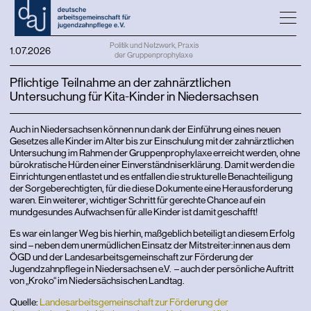
Politik und Netzwerk
,
Praxis
1.07.2026
der Gruppenprophylaxe
Pflichtige Teilnahme an der zahnärztlichen
Untersuchung für Kita-Kinder in Niedersachsen
Auch in Niedersachsen können nun dank der Einführung eines neuen
Gesetzes alle Kinder im Alter bis zur Einschulung mit der zahnärztlichen
Untersuchung im Rahmen der Gruppenprophylaxe erreicht werden, ohne
bürokratische Hürden einer Einverständniserklärung. Damit werden die
Einrichtungen entlastet und es entfallen die strukturelle Benachteiligung
der Sorgeberechtigten, für die diese Dokumente eine Herausforderung
waren. Ein weiterer, wichtiger Schritt für gerechte Chance auf ein
mundgesundes Aufwachsen für alle Kinder ist damit geschafft!
Es war ein langer Weg bis hierhin, maßgeblich beteiligt an diesem Erfolg
sind – neben dem unermüdlichen Einsatz der Mitstreiter:innen aus dem
ÖGD und der Landesarbeitsgemeinschaft zur Förderung der
Jugendzahnpflege in Niedersachsen e.V. – auch der persönliche Auftritt
von „Kroko“ im Niedersächsischen Landtag.
Quelle:
Landesarbeitsgemeinschaft zur Förderung der