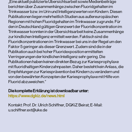
„Eine aktuell publizierte Übersichtsarbeit sowie Medienbeiträge
berichten über Zusammenhänge zwischen Fluoridgehalten im
Trinkwasser bzw. im Urin und Intelligenzwerten von Kindern. Diesen
Publikationen liegen mehrheitlich Studien aus außereuropäischen
Regionen mit hohen Fluoridgehalten im Trinkwasser zugrunde. Für
den in Deutschland gültigen Grenzwert der Fluoridkonzentration im
Trinkwasser konnten in der Übersichtsarbeit keine Zusammenhänge
zur kindlichen Intelligenz ermittelt werden. Faktisch sind die
Fluoridkonzentrationen im Trinkwasser bei uns in der Regel um den
Faktor 5 geringer als dieser Grenzwert. Zudem sind die in der
Publikation auch bei hoher Fluoridexposition ermittelten
Verringerungen der kindlichen Intelligenz sehr gering. Die
Publikationen haben keinen direkten Bezug zur Kariesprophylaxe
mit fluoridhaltigen Kinderzahnpasten. Daher besteht kein Anlass, die
Empfehlungen zur Kariesprävention bei Kindern zu verändern und
von den bewährten Konzepten der Kariesprophylaxe mit Hilfe von
Fluorid abzuweichen.“
Die komplette Erklärung ist downloadbar unter:
https://www.dgkiz.de/news.html
Kontakt: Prof. Dr. Ulrich Schiffner, DGKiZ Beirat; E-Mail:
u.schiffner.ext@uke.de