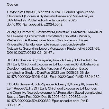
Quellen:
1Taylor KW, Eftim SE, Sibrizzi CA, et al. Fluoride Exposure and
Children’s IQ Scores: A Systematic Review and Meta-Analysis.
JAMA Pediatr. Published online January 06, 2025.
doi:10.1001/jamapediatrics.2024.5542
2 Berg B, Cremer M, Flothkötter M, Koletzko B, Krämer N, Krawinkel
M, Lawrenz B, Przyrembel H, Schiffner U, Splieth C, Vetter K,
Weißenborn A. Kariesprävention im Säuglings- und frühen
Kindesalter. Handlungsempfehlungen des bundesweiten
Netzwerks Gesund ins Leben. Monatsschr Kinderheilkd 2021, 169.
DOI: 10.1007/s00112-021-01167-z
3 Do LG, Spencer AJ, Sawyer A, Jones A, Leary S, Roberts R, Ha
DH. Early Childhood Exposures to Fluorides and Child Behavioral
Development and Executive Function: A Population-Based
Longitudinal Study. J Dent Res. 2023 Jan;102(1):28-36. doi:
10.1177/00220345221119431. Epub 2022 Oct 9. PMID: 36214232.
4 Do LG, Sawyer A, John Spencer A, Leary S, Kuring JK, Jones AL,
Le T, Reece CE, Ha DH. Early Childhood Exposures to Fluorides
and Cognitive Neurodevelopment: A Population-Based Longitudinal
Study. J Dent Res. 2024 Dec 18:220345241299352. doi:
10.1177/00220345241299352. Epub ahead of print. PMID:
39692252.