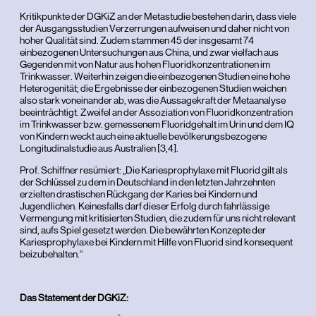
Kritikpunkte der DGKiZ an der Metastudie bestehen darin, dass viele
der Ausgangsstudien Verzerrungen aufweisen und daher nicht von
hoher Qualität sind. Zudem stammen 45 der insgesamt 74
einbezogenen Untersuchungen aus China, und zwar vielfach aus
Gegenden mit von Natur aus hohen Fluoridkonzentrationen im
Trinkwasser. Weiterhin zeigen die einbezogenen Studien eine hohe
Heterogenität; die Ergebnisse der einbezogenen Studien weichen
also stark voneinander ab, was die Aussagekraft der Metaanalyse
beeinträchtigt. Zweifel an der Assoziation von Fluoridkonzentration
im Trinkwasser bzw. gemessenem Fluoridgehalt im Urin und dem IQ
von Kindern weckt auch eine aktuelle bevölkerungsbezogene
Longitudinalstudie aus Australien [3,4].
Prof. Schiffner resümiert: „Die Kariesprophylaxe mit Fluorid gilt als
der Schlüssel zu dem in Deutschland in den letzten Jahrzehnten
erzielten drastischen Rückgang der Karies bei Kindern und
Jugendlichen. Keinesfalls darf dieser Erfolg durch fahrlässige
Vermengung mit kritisierten Studien, die zudem für uns nicht relevant
sind, aufs Spiel gesetzt werden. Die bewährten Konzepte der
Kariesprophylaxe bei Kindern mit Hilfe von Fluorid sind konsequent
beizubehalten.“
Das Statement der DGKiZ: