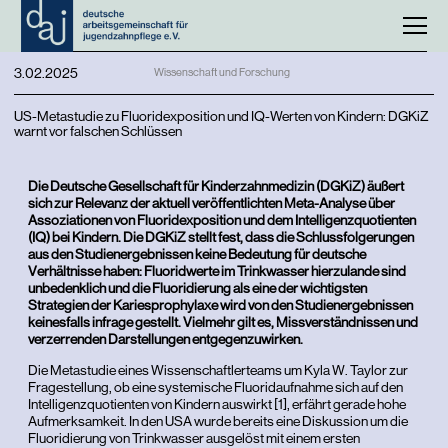
3.02.2025
Wissenschaft und Forschung
US-Metastudie zu Fluoridexposition und IQ-Werten von Kindern: DGKiZ
warnt vor falschen Schlüssen
Die Deutsche Gesellschaft für Kinderzahnmedizin (DGKiZ) äußert
sich zur Relevanz der aktuell veröffentlichten Meta-Analyse über
Assoziationen von Fluoridexposition und dem Intelligenzquotienten
(IQ) bei Kindern. Die DGKiZ stellt fest, dass die Schlussfolgerungen
aus den Studienergebnissen keine Bedeutung für deutsche
Verhältnisse haben: Fluoridwerte im Trinkwasser hierzulande sind
unbedenklich und die Fluoridierung als eine der wichtigsten
Strategien der Kariesprophylaxe wird von den Studienergebnissen
keinesfalls infrage gestellt. Vielmehr gilt es, Missverständnissen und
verzerrenden Darstellungen entgegenzuwirken.
Die Metastudie eines Wissenschaftlerteams um Kyla W. Taylor zur
Fragestellung, ob eine systemische Fluoridaufnahme sich auf den
Intelligenzquotienten von Kindern auswirkt [1], erfährt gerade hohe
Aufmerksamkeit. In den USA wurde bereits eine Diskussion um die
Fluoridierung von Trinkwasser ausgelöst mit einem ersten